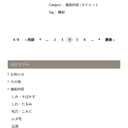
Category：
施術内容
ダイエット
Tag：
機材
4 / 8
« 先頭
...
2
3
4
5
6
...
最後 »
カテゴリー
お知らせ
その他
施術内容
しみ・そばかす
しわ・たるみ
毛穴・ニキビ
ムダ毛
点滴