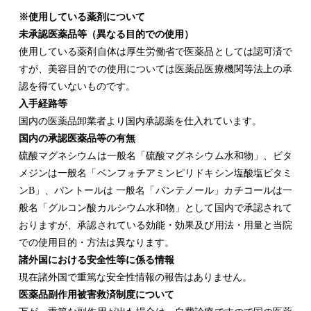
※使用している薬剤について
未承認医薬品等（異なる目的での使用）
使用している薬剤自体は厚生労働省で医薬品としては認可済で
すが、美容目的での使用については医薬品医療機関等法上の承
認を得ていないものです。
入手経路等
国内の医薬品卸業者より国内承認薬を仕入れています。
国内の承認医薬品等の有無
硫酸マグネシウムは一般名「硫酸マグネシウム水和物」、ビタ
メジンは一般名「ベンフォチアミンピリドキシン塩酸塩ビタミ
ンB」、パントールは 一般名「パンテノール」カチコールは一
般名「グルコン酸カルシウム水和物」として国内で承認されて
おりますが、承認されている効能・効果及び用法・用量と当院
での使用目的・方法は異なります。
諸外国における安全性等に係る情報
現在諸外国で重篤な安全性情報の報告はありません。
医薬品副作用被害救済制度について